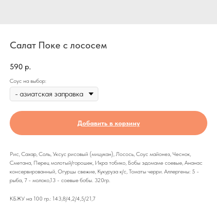
Салат Поке с лососем
590
р.
Соус на выбор:
Добавить в корзину
Рис, Сахар, Соль, Уксус рисовый (мицукан), Лосось, Соус майонез, Чеснок,
Сметана, Перец молотый/горошек, Икра тобико, Бобы эдомаме соевые, Ананас
консервированный, Огурцы свежие, Кукуруза к/с, Томаты черри. Аллергены: 5 -
рыба, 7 - молоко,13 - соевые бобы. 320гр.
КБЖУ на 100 гр.: 143,8/4,2/4,5/21,7