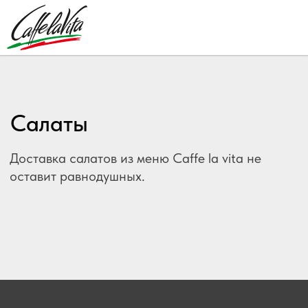
Салаты
Доставка салатов из меню Caffe la vita не
оставит равнодушных.
Caffe la vita
Чистопольская, 19а
Ново-Савиновский
район, Казань, 420124, ТАЦ Арго
Телефон:
+79172472881
E-mail:
lavita.pastabar@gmail.com