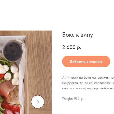
Бокс к вину
2 600
р.
Добавить в корзину
Антипасти на фокачча, салями, пр
моцарелла, тунец консервированный
сыр горгонзола, мед, луковый конф
Weight: 950 g