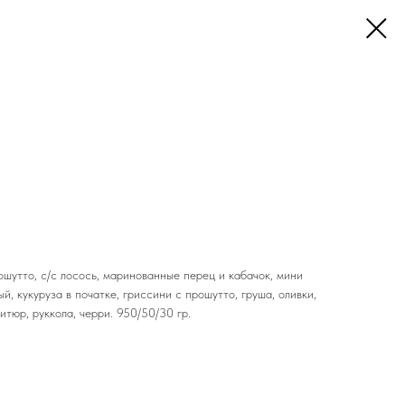
ошутто, с/с лосось, маринованные перец и кабачок, мини
, кукуруза в початке, гриссини с прошутто, груша, оливки,
итюр, руккола, черри. 950/50/30 гр.