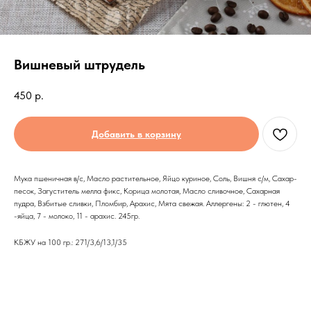
Вишневый штрудель
450
р.
Добавить в корзину
Мука пшеничная в/с, Масло растительное, Яйцо куриное, Соль, Вишня с/м, Сахар-
песок, Загуститель мелла фикс, Корица молотая, Масло сливочное, Сахарная
пудра, Взбитые сливки, Пломбир, Арахис, Мята свежая. Аллергены: 2 - глютен, 4
-яйца, 7 - молоко, 11 - арахис. 245гр.
КБЖУ на 100 гр.: 271/3,6/13,1/35