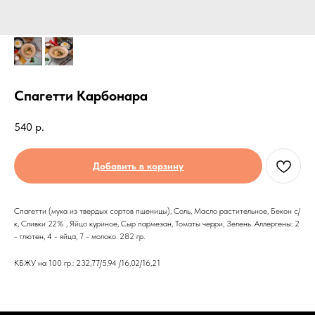
Спагетти Карбонара
540
р.
Добавить в корзину
Спагетти (мука из твердых сортов пшеницы), Соль, Масло растительное, Бекон с/
к, Сливки 22% , Яйцо куриное, Сыр пармезан, Томаты черри, Зелень. Аллергены: 2
- глютен, 4 - яйца, 7 - молоко. 282 гр.
КБЖУ на 100 гр.: 232,77/5,94 /16,02/16,21