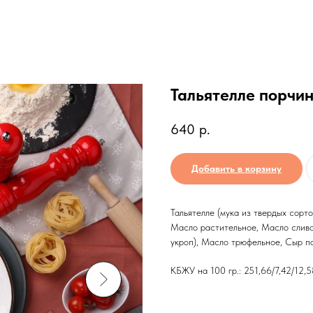
Тальятелле порчин
640
р.
Добавить в корзину
Тальятелле (мука из твердых сорт
Масло растительное, Масло сливо
укроп), Масло трюфельное, Сыр пар
КБЖУ на 100 гр.: 251,66/7,42/12,5